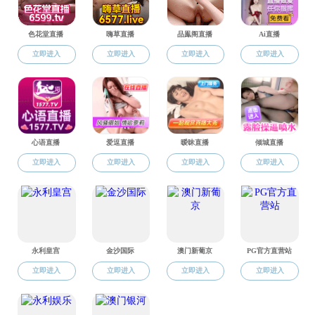
党员活动
老王论坛 党委召开党纪
老王论坛 召开2023年
院务公开
主题教育进行时 | 老王
工会小家
主题教育进行时 | 老王
老王论坛 召开党委理论
老王论坛 2022年第8次
老王论坛 2022年第7次
老王论坛 2022年第1次
老王论坛 2021年第11